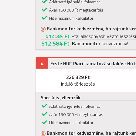
Átlátható igénylési folyamat
Akár 150 000 Ft megtakarítás
Hitelmaximum kalkulátor
Bankmonitor kedvezmény, ha rajtunk kere
512 584 Ft
-tal alacsonyabb végtörlesztési
512 584 Ft
Bankmonitor
kedvezmény!
4
Erste HUF Piaci kamatozású lakáscélú h
226 329 Ft
induló törlesztés
Speciális jellemzők:
Átlátható igénylési folyamat
Akár 150 000 Ft megtakarítás
Hitelmaximum kalkulátor
Bankmonitor kedvezmény, ha rajtunk kere