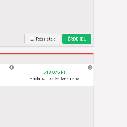
Részletek
ÉRDEKEL
513 076 Ft
Bankmonitor kedvezmény