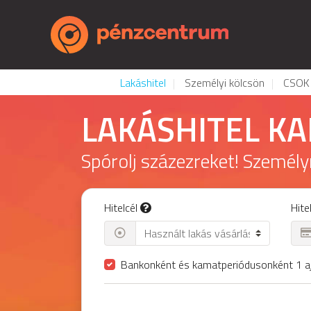
Lakáshitel
Személyi kölcsön
CSOK
LAKÁSHITEL K
Spórolj százezreket! Személy
Hitelcél
Hite
Bankonként és kamatperiódusonként 1 aj