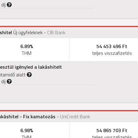
 díj
shitel
Új ügyfeleknek
-
CIB Bank
6.89%
54 453 496 Ft
THM
teljes visszafizetés
sztül igényled a lakáshitelt
utamidő alatt
 díj
akáshitel - Fix kamatozás
-
UniCredit Bank
6.98%
54 865 703 Ft
THM
teljes visszafizetés