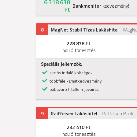
6 318 638
Bankmonitor
kedvezmény!
Ft
8
MagNet Stabil Tízes Lakáshitel
-
MagNe
228 878 Ft
induló törlesztés
Speciális jellemzők:
akciós induló költségek
többféle kamatkedvezmény
babaváró hitellel + jóváírás
9
Raiffeisen Lakáshitel
-
Raiffeisen Bank
232 410 Ft
induló törlesztés