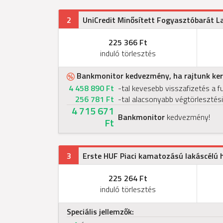
2
UniCredit Minősített Fogyasztóbarát L
225 366 Ft
induló törlesztés
Bankmonitor kedvezmény, ha rajtunk kere
4 458 890 Ft
-tal kevesebb visszafizetés a f
256 781 Ft
-tal alacsonyabb végtörlesztési
4 715 671
Bankmonitor
kedvezmény!
Ft
3
Erste HUF Piaci kamatozású lakáscélú h
225 264 Ft
induló törlesztés
Speciális jellemzők: