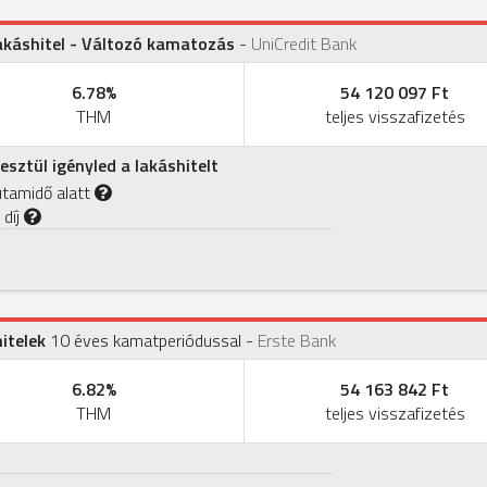
akáshitel - Változó kamatozás
-
UniCredit Bank
6.78%
54 120 097 Ft
THM
teljes visszafizetés
sztül igényled a lakáshitelt
utamidő alatt
 díj
itelek
10 éves kamatperiódussal
-
Erste Bank
6.82%
54 163 842 Ft
THM
teljes visszafizetés