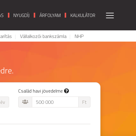
ÁS
NYUGDÍJ
ÁRFOLYAM
KALKULÁTOR
arítás
Vállalkozói bankszámla
NHP
dre.
Család havi jövedelme
év
Ft