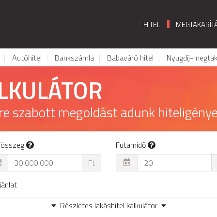
HITEL
MEGTAKARÍT
Autóhitel
Bankszámla
Babaváró hitel
Nyugdíj-megtak
ALKULÁTOR
re szabott megoldást adunk hiteligénye
lösszeg
Futamidő
Ft
ánlat
Részletes lakáshitel kalkulátor