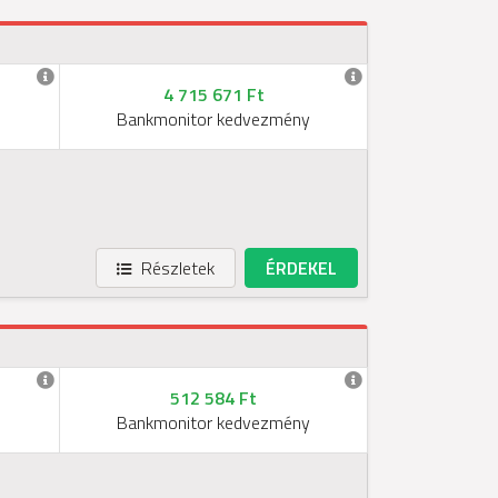
4 715 671 Ft
Bankmonitor kedvezmény
Részletek
ÉRDEKEL
512 584 Ft
Bankmonitor kedvezmény