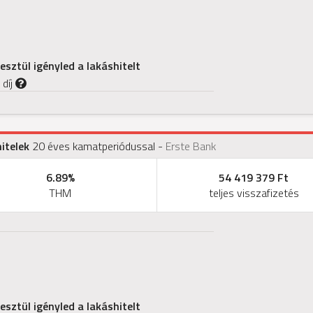
sztül igényled a lakáshitelt
 díj
itelek
20 éves kamatperiódussal
-
Erste Bank
6.89%
54 419 379 Ft
THM
teljes visszafizetés
sztül igényled a lakáshitelt