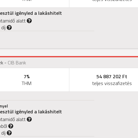
sztül igényled a lakáshitelt
utamidő alatt
 díj
ek
-
CIB Bank
7%
54 887 202 Ft
THM
teljes visszafizetés
nyel
sztül igényled a lakáshitelt
utamidő alatt
kből
 díj