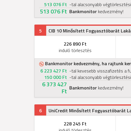
513 076 Ft
-tal alacsonyabb végtörlesztési
513 076 Ft
Bankmonitor
kedvezmény!
5
CIB 10 Minősített Fogyasztóbarát Laká
226 890 Ft
induló törlesztés
Bankmonitor kedvezmény, ha rajtunk kere
6 223 427 Ft
-tal kevesebb visszafizetés a f
150 000 Ft
-tal alacsonyabb végtörlesztési
6 373 427
Bankmonitor
kedvezmény!
Ft
6
UniCredit Minősített Fogyasztóbarát L
228 245 Ft
induló törlesztés