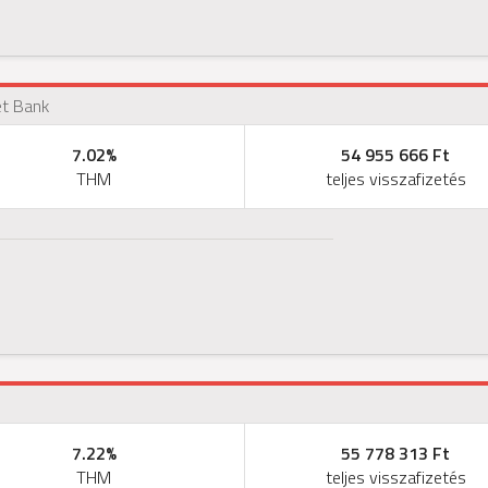
t Bank
7.02%
54 955 666 Ft
THM
teljes visszafizetés
7.22%
55 778 313 Ft
THM
teljes visszafizetés