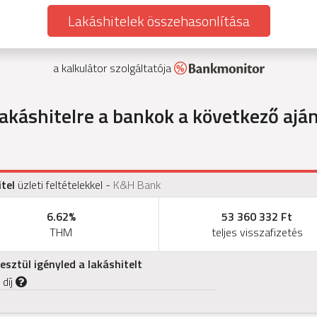
Lakáshitelek összehasonlítása
a kalkulátor szolgáltatója
akáshitelre a bankok a következő aján
tel
üzleti feltételekkel
-
K&H Bank
6.62%
53 360 332 Ft
THM
teljes visszafizetés
sztül igényled a lakáshitelt
 díj