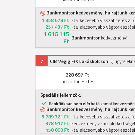
Bankmonitor kedvezmény, ha rajtunk kere
1 358 678 Ft
-tal kevesebb visszafizetés a f
257 437 Ft
-tal alacsonyabb végtörlesztési
1 616 115
Bankmonitor
kedvezmény!
Ft
7
CIB Végig FIX Lakáskölcsön
Új ügyfelekn
228 697 Ft
induló törlesztés
Speciális jellemzők:
Bankfiókban nem elérhető kamatkedvezmén
Bankmonitor kedvezmény, ha rajtunk kere
5 789 721 Ft
-tal kevesebb visszafizetés a f
378 917 Ft
kedvezmény az induló költsége
150 000 Ft
-tal alacsonyabb végtörlesztési