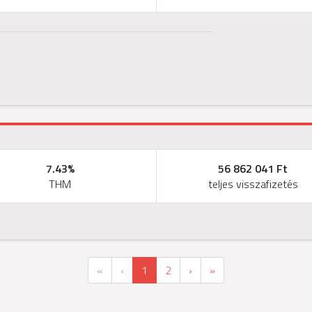
7.43%
56 862 041 Ft
THM
teljes visszafizetés
First
Previous
(current)
Next
Last
«
‹
1
2
›
»