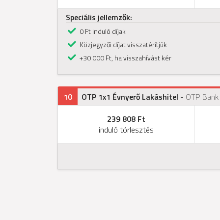
Speciális jellemzők:
0 Ft induló díjak
Közjegyzői díjat visszatérítjük
+30 000 Ft, ha visszahívást kér
10
OTP 1x1 Évnyerő Lakáshitel
-
OTP Bank
239 808 Ft
induló törlesztés