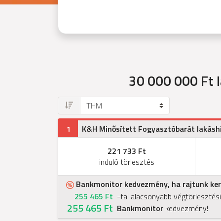
30 000 000 Ft
l
1
K&H Minősített Fogyasztóbarát lakáshi
221 733 Ft
induló törlesztés
Bankmonitor kedvezmény, ha rajtunk kere
255 465 Ft
-tal alacsonyabb végtörlesztési
255 465 Ft
Bankmonitor
kedvezmény!