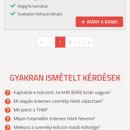
Végig fix kamattal
Szabadon felhasználható
IRÁNY A BANK!
First
Previous
(current)
Next
Last
«
‹
1
2
›
»
GYAKRAN ISMÉTELT KÉRDÉSEK
Kaphatok-e kölcsönt, ha KHR (BAR) listán vagyok?
Mi alapján érdemes személyi hitelt választani?
Mit jelent a THM?
Milyen futamidőre érdemes hitelt felvenni?
Mekkora a személyi kölcsön induló költsége?