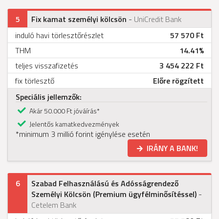
5
Fix kamat személyi kölcsön
-
UniCredit Bank
induló havi törlesztőrészlet
57 570 Ft
THM
14.41%
teljes visszafizetés
3 454 222 Ft
fix törlesztő
Előre rögzített
Speciális jellemzők:
Akár 50.000 Ft jóváírás*
Jelentős kamatkedvezmények
*minimum 3 millió forint igénylése esetén
IRÁNY A BANK!
6
Szabad Felhasználású és Adósságrendező
Személyi Kölcsön (Premium ügyfélminősítéssel)
-
Cetelem Bank