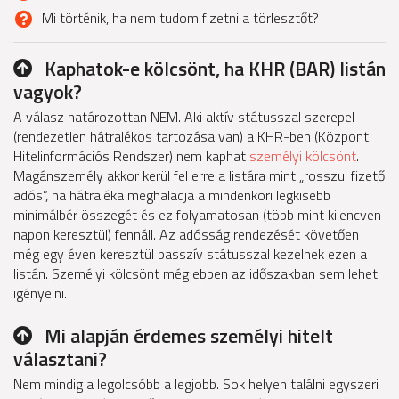
Mi történik, ha nem tudom fizetni a törlesztőt?
Kaphatok-e kölcsönt, ha KHR (BAR) listán
vagyok?
A válasz határozottan NEM. Aki aktív státusszal szerepel
(rendezetlen hátralékos tartozása van) a KHR-ben (Központi
Hitelinformációs Rendszer) nem kaphat
személyi kölcsönt
.
Magánszemély akkor kerül fel erre a listára mint „rosszul fizető
adós”, ha hátraléka meghaladja a mindenkori legkisebb
minimálbér összegét és ez folyamatosan (több mint kilencven
napon keresztül) fennáll. Az adósság rendezését követően
még egy éven keresztül passzív státusszal kezelnek ezen a
listán. Személyi kölcsönt még ebben az időszakban sem lehet
igényelni.
Mi alapján érdemes személyi hitelt
választani?
Nem mindig a legolcsóbb a legjobb. Sok helyen találni egyszeri