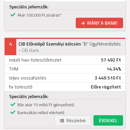
Speciális jellemzők:
Akár 100.000 Ft jóváírás*
IRÁNY A BANK!
4
CIB Előrelépő Személyi kölcsön
"B" Ügyfélminősítés
-
CIB Bank
induló havi törlesztőrészlet
57 492 Ft
THM
14.34%
teljes visszafizetés
3 449 510 Ft
fix törlesztő
Előre rögzített
Speciális jellemzők:
Már akár 15 millió Ft igényelhető
Bankváltás nélkül elérhető
Részletek
ÉRDEKEL