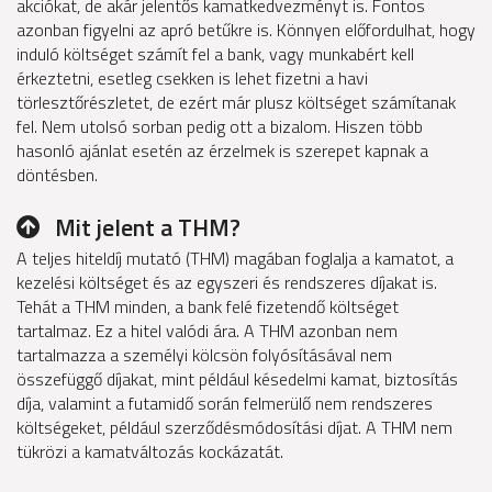
akciókat, de akár jelentős kamatkedvezményt is. Fontos
azonban figyelni az apró betűkre is. Könnyen előfordulhat, hogy
induló költséget számít fel a bank, vagy munkabért kell
érkeztetni, esetleg csekken is lehet fizetni a havi
törlesztőrészletet, de ezért már plusz költséget számítanak
fel. Nem utolsó sorban pedig ott a bizalom. Hiszen több
hasonló ajánlat esetén az érzelmek is szerepet kapnak a
döntésben.
Mit jelent a THM?
A teljes hiteldíj mutató (THM) magában foglalja a kamatot, a
kezelési költséget és az egyszeri és rendszeres díjakat is.
Tehát a THM minden, a bank felé fizetendő költséget
tartalmaz. Ez a hitel valódi ára. A THM azonban nem
tartalmazza a személyi kölcsön folyósításával nem
összefüggő díjakat, mint például késedelmi kamat, biztosítás
díja, valamint a futamidő során felmerülő nem rendszeres
költségeket, például szerződésmódosítási díjat. A THM nem
tükrözi a kamatváltozás kockázatát.