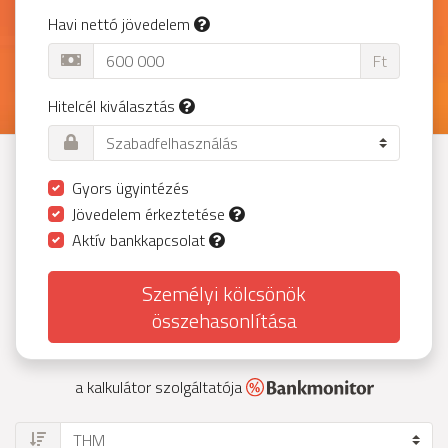
Havi nettó jövedelem
Ft
Hitelcél kiválasztás
Gyors ügyintézés
Jövedelem érkeztetése
Aktív bankkapcsolat
Személyi kölcsönök
összehasonlítása
a kalkulátor szolgáltatója