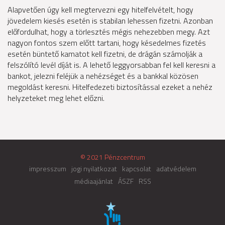
Alapvetően úgy kell megtervezni egy hitelfelvételt, hogy
jövedelem kiesés esetén is stabilan lehessen fizetni. Azonban
előfordulhat, hogy a törlesztés mégis nehezebben megy. Azt
nagyon fontos szem előtt tartani, hogy késedelmes fizetés
esetén büntető kamatot kell fizetni, de drágán számolják a
felszólító levél díját is. A lehető leggyorsabban fel kell keresni a
bankot, jelezni feléjük a nehézséget és a bankkal közösen
megoldást keresni. Hitelfedezeti biztosítással ezeket a nehéz
helyzeteket meg lehet előzni.
© 2021 Pénzcentrum
impresszum
jogi nyilatkozat
kapcsolat
adatvédelem
médiaajánlat
ÁSZF
RSS