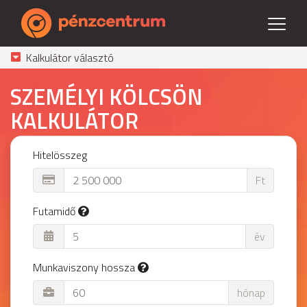
Kalkulátor választó
SZEMÉLYI KÖLCSÖN
KALKULÁTOR
Hitelösszeg
Ft
Futamidő
év
Munkaviszony hossza
hónap