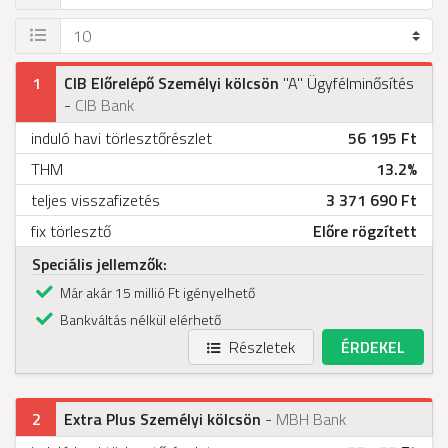
1
CIB Előrelépő Személyi kölcsön
"A" Ügyfélminősítés
-
CIB Bank
induló havi törlesztőrészlet
56 195 Ft
THM
13.2%
teljes visszafizetés
3 371 690 Ft
fix törlesztő
Előre rögzített
Speciális jellemzők:
Már akár 15 millió Ft igényelhető
Bankváltás nélkül elérhető
Részletek
ÉRDEKEL
2
Extra Plus Személyi kölcsön
-
MBH Bank