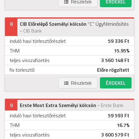
Részletek
ÉRDEKEL
8
CIB Előrelépő Személyi kölcsön
"C" Ügyfélminősítés
-
CIB Bank
induló havi törlesztőrészlet
59 336 Ft
THM
15.95%
teljes visszafizetés
3 560 148 Ft
fix törlesztő
Előre rögzített
Részletek
ÉRDEKEL
9
Erste Most Extra Személyi kölcsön
-
Erste Bank
induló havi törlesztőrészlet
59 593 Ft
THM
16.7%
teljes visszafizetés
3 600 579 Ft