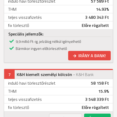
induló havi törlesztőrészlet
57 589 Ft
THM
14.93%
teljes visszafizetés
3 480 343 Ft
fix törlesztő
Előre rögzített
Speciális jellemzők:
9,9 millió Ft-ig, jelzálog nélkül igényelhető
Bármikor ingyen előtörleszthető
IRÁNY A BANK!
7
K&H kiemelt személyi kölcsön
-
K&H Bank
induló havi törlesztőrészlet
58 158 Ft
THM
15.9%
teljes visszafizetés
3 548 339 Ft
fix törlesztő
Előre rögzített