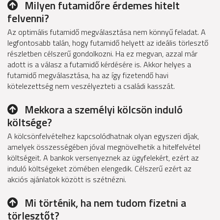
Milyen futamidőre érdemes hitelt
felvenni?
Az optimális futamidő megválasztása nem könnyű feladat. A
legfontosabb talán, hogy futamidő helyett az ideális törlesztő
részletben célszerű gondolkozni. Ha ez megvan, azzal már
adott is a válasz a futamidő kérdésére is. Akkor helyes a
futamidő megválasztása, ha az így fizetendő havi
kötelezettség nem veszélyezteti a családi kasszát.
Mekkora a személyi kölcsön induló
költsége?
A kölcsönfelvételhez kapcsolódhatnak olyan egyszeri díjak,
amelyek összességében jóval megnövelhetik a hitelfelvétel
költségeit. A bankok versenyeznek az ügyfelekért, ezért az
induló költségeket zömében elengedik. Célszerű ezért az
akciós ajánlatok között is szétnézni.
Mi történik, ha nem tudom fizetni a
törlesztőt?