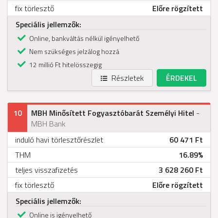
fix törlesztő
Előre rögzített
Speciális jellemzők:
Online, bankváltás nélkül igényelhető
Nem szükséges jelzálog hozzá
12 millió Ft hitelösszegig
Részletek
ÉRDEKEL
10
MBH Minősített Fogyasztóbarát Személyi Hitel
-
MBH Bank
induló havi törlesztőrészlet
60 471 Ft
THM
16.89%
teljes visszafizetés
3 628 260 Ft
fix törlesztő
Előre rögzített
Speciális jellemzők:
Online is igényelhető